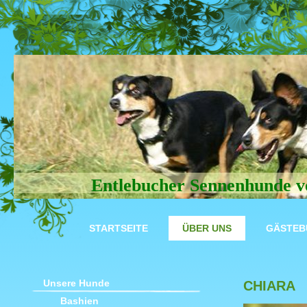
Entlebucher Sennenhunde v
STARTSEITE
ÜBER UNS
GÄSTEB
Unsere Hunde
CHIARA
Bashien